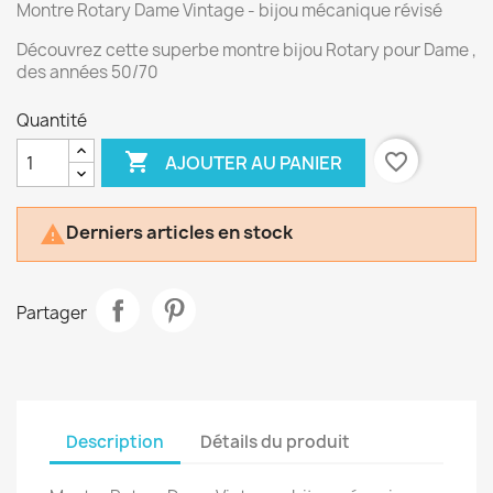
Montre Rotary Dame Vintage - bijou mécanique révisé
Découvrez cette superbe montre bijou Rotary pour Dame ,
des années 50/70
Quantité

favorite_border
AJOUTER AU PANIER
Derniers articles en stock

Partager
Description
Détails du produit