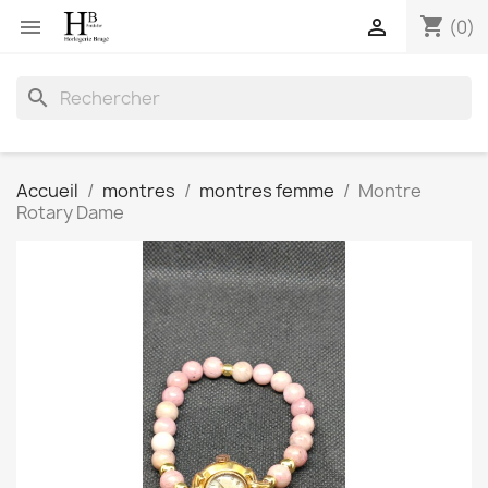
shopping_cart


(0)
search
Accueil
montres
montres femme
Montre
Rotary Dame