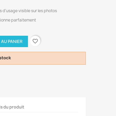
 d'usage visible sur les photos
ctionne parfaitement
favorite_border
 AU PANIER
 stock
ls du produit