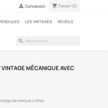
shopping_cart

Panier
(0)
Connexion
PENDULES
LES VINTAGES
REVEILS
search
 VINTAGE MÉCANIQUE AVEC
intage de marque codhor