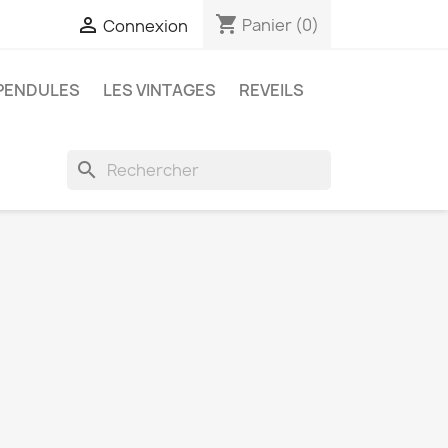
shopping_cart

Panier
(0)
Connexion
PENDULES
LES VINTAGES
REVEILS
search