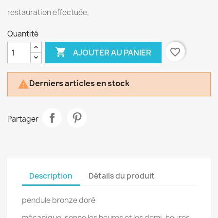
restauration effectuée,
Quantité

favorite_border
AJOUTER AU PANIER
Derniers articles en stock

Partager
Description
Détails du produit
pendule bronze doré
mécanique, sonne les heures et les demi-heures