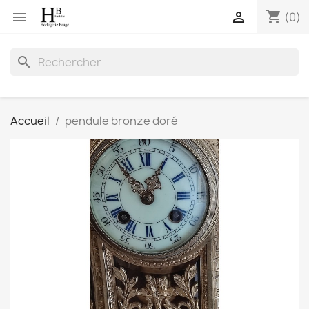
shopping_cart


(0)
search
Accueil
pendule bronze doré