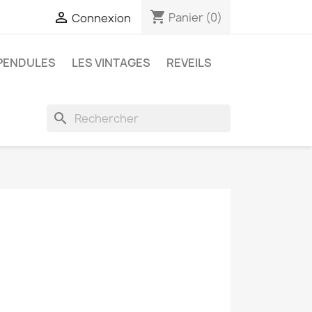
shopping_cart

Panier
(0)
Connexion
PENDULES
LES VINTAGES
REVEILS
search