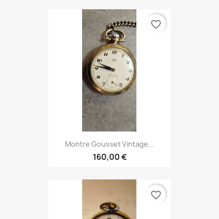
favorite_border
Montre Gousset Vintage...
160,00 €
favorite_border