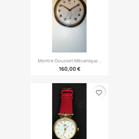
Montre Gousset Mécanique...
160,00 €
favorite_border