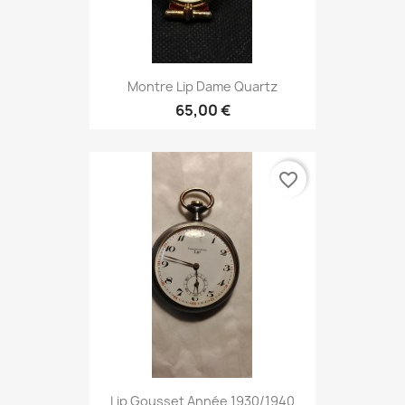
Montre Lip Dame Quartz
65,00 €
favorite_border
Lip Gousset Année 1930/1940