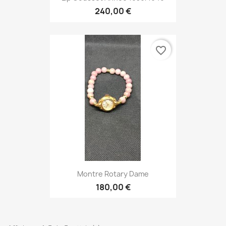
240,00 €
favorite_border
Montre Rotary Dame
180,00 €